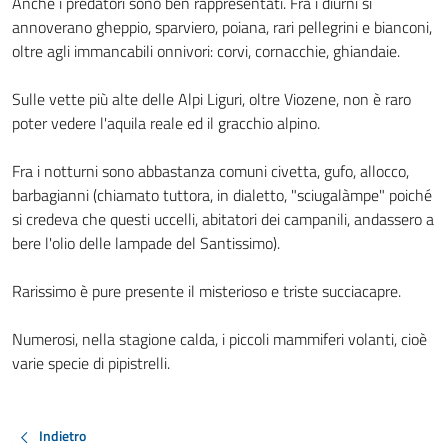
Anche i predatori sono ben rappresentati. Fra i diurni si
annoverano gheppio, sparviero, poiana, rari pellegrini e bianconi,
oltre agli immancabili onnivori: corvi, cornacchie, ghiandaie.
Sulle vette più alte delle Alpi Liguri, oltre Viozene, non è raro
poter vedere l'aquila reale ed il gracchio alpino.
Fra i notturni sono abbastanza comuni civetta, gufo, allocco,
barbagianni (chiamato tuttora, in dialetto, "sciugalàmpe" poiché
si credeva che questi uccelli, abitatori dei campanili, andassero a
bere l'olio delle lampade del Santissimo).
Rarissimo è pure presente il misterioso e triste succiacapre.
Numerosi, nella stagione calda, i piccoli mammiferi volanti, cioè
varie specie di pipistrelli.
Indietro