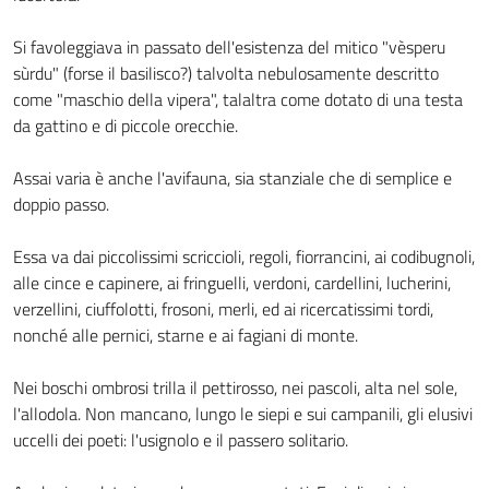
Si favoleggiava in passato dell'esistenza del mitico "vèsperu
sùrdu" (forse il basilisco?) talvolta nebulosamente descritto
come "maschio della vipera", talaltra come dotato di una testa
da gattino e di piccole orecchie.
Assai varia è anche l'avifauna, sia stanziale che di semplice e
doppio passo.
Essa va dai piccolissimi scriccioli, regoli, fiorrancini, ai codibugnoli,
alle cince e capinere, ai fringuelli, verdoni, cardellini, lucherini,
verzellini, ciuffolotti, frosoni, merli, ed ai ricercatissimi tordi,
nonché alle pernici, starne e ai fagiani di monte.
Nei boschi ombrosi trilla il pettirosso, nei pascoli, alta nel sole,
l'allodola. Non mancano, lungo le siepi e sui campanili, gli elusivi
uccelli dei poeti: l'usignolo e il passero solitario.