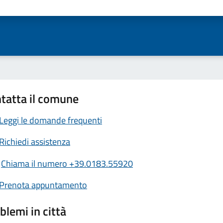
ta 1 stelle su 5
Valuta 2 stelle su 5
Valuta 3 stelle su 5
Valuta 4 stelle su 5
Valuta 5 stelle su 5
tatta il comune
Leggi le domande frequenti
Richiedi assistenza
Chiama il numero +39.0183.55920
Prenota appuntamento
blemi in città