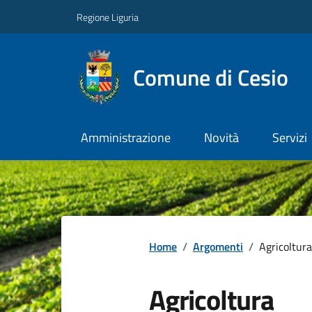
Regione Liguria
Comune di Cesio
Amministrazione
Novità
Servizi
Home
/
Argomenti
/
Agricoltura
Agricoltura