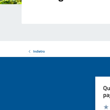
Indietro
Qu
pa
Valut