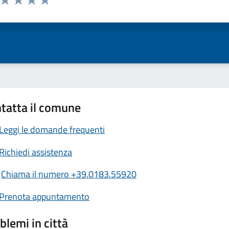
ta 1 stelle su 5
Valuta 2 stelle su 5
Valuta 3 stelle su 5
Valuta 4 stelle su 5
Valuta 5 stelle su 5
tatta il comune
Leggi le domande frequenti
Richiedi assistenza
Chiama il numero +39.0183.55920
Prenota appuntamento
blemi in città