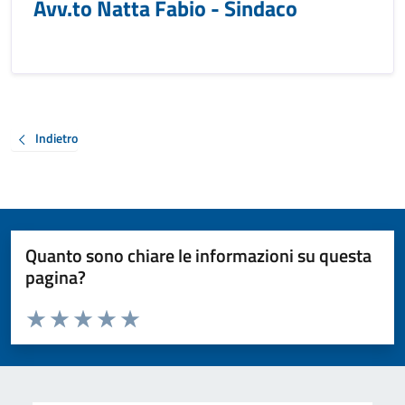
Avv.to Natta Fabio - Sindaco
Indietro
Quanto sono chiare le informazioni su questa
pagina?
Valuta da 1 a 5 stelle la pagina
Valuta 1 stelle su 5
Valuta 2 stelle su 5
Valuta 3 stelle su 5
Valuta 4 stelle su 5
Valuta 5 stelle su 5