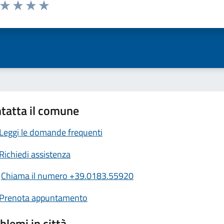
a da 1 a 5 stelle la pagina
ta 1 stelle su 5
Valuta 2 stelle su 5
Valuta 3 stelle su 5
Valuta 4 stelle su 5
Valuta 5 stelle su 5
tatta il comune
Leggi le domande frequenti
Richiedi assistenza
Chiama il numero +39.0183.55920
Prenota appuntamento
blemi in città