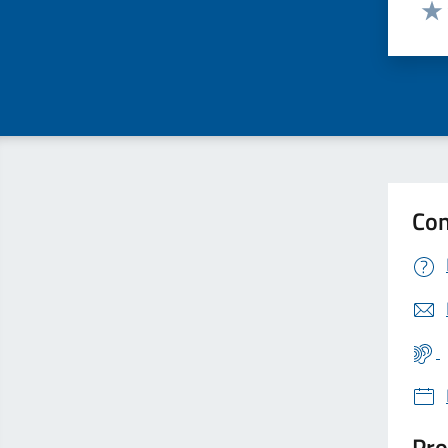
Valut
Valu
Con
Pro