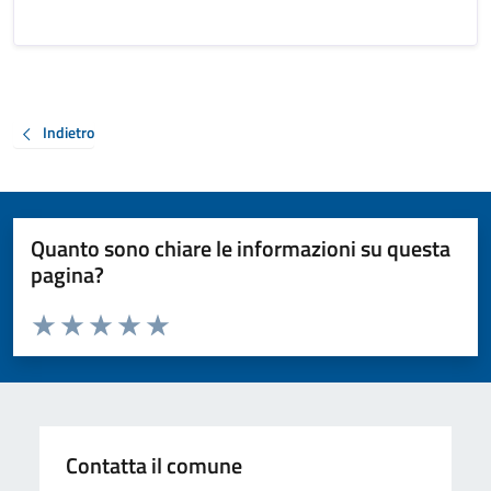
Indietro
Quanto sono chiare le informazioni su questa
pagina?
Valuta da 1 a 5 stelle la pagina
Valuta 1 stelle su 5
Valuta 2 stelle su 5
Valuta 3 stelle su 5
Valuta 4 stelle su 5
Valuta 5 stelle su 5
Contatta il comune