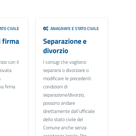
TO CIVILE
ANAGRAFE E STATO CIVILE
i firma
Separazione e
divorzio
izio con il
I coniugi che vogliono
rovata
separarsi o divorziare o
a
modificare le precedenti
na firma
condizioni di
separazione/divorzio,
possono andare
direttamente dall’ufficiale
dello stato civile del
Comune anche senza
assistenza legale. Per