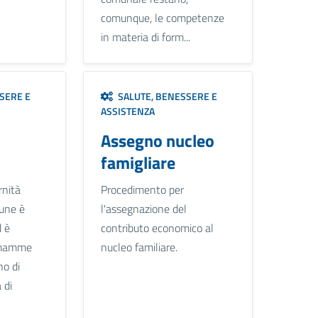
comunque, le competenze
in materia di form...
SERE E
SALUTE, BENESSERE E
ASSISTENZA
Assegno nucleo
famigliare
rnità
Procedimento per
une è
l'assegnazione del
 è
contributo economico al
e mamme
nucleo familiare.
no di
 di