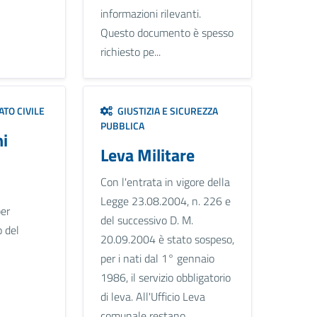
informazioni rilevanti.
Questo documento è spesso
richiesto pe...
TO CIVILE
GIUSTIZIA E SICUREZZA
PUBBLICA
i
Leva Militare
Con l'entrata in vigore della
Legge 23.08.2004, n. 226 e
per
del successivo D. M.
o del
20.09.2004 è stato sospeso,
per i nati dal 1° gennaio
1986, il servizio obbligatorio
di leva. All'Ufficio Leva
comunale restano,