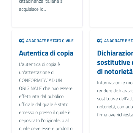
cittadinanza italiana si
acquisisce lo...
ANAGRAFE E STATO CIVILE
ANAGRAFE E STA
Autentica di copia
Dichiarazio
sostitutive 
L’autentica di copia è
di notorietà
un’attestazione di
CONFORMITA’ AD UN
Informazioni e mod
ORIGINALE che può essere
rendere dichiarazi
effettuata dal pubblico
sostitutive dell’att
ufficiale dal quale è stato
notorietà, con aut
emesso o presso il quale è
firma ove richiesta
depositato l’originale, o al
quale deve essere prodotto